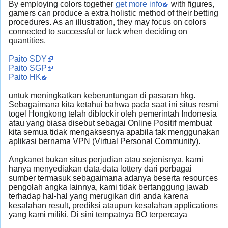
By employing colors together
get more info
with figures,
gamers can produce a extra holistic method of their betting
procedures. As an illustration, they may focus on colors
connected to successful or luck when deciding on
quantities.
Paito SDY
Paito SGP
Paito HK
untuk meningkatkan keberuntungan di pasaran hkg.
Sebagaimana kita ketahui bahwa pada saat ini situs resmi
togel Hongkong telah diblockir oleh pemerintah Indonesia
atau yang biasa disebut sebagai Online Positif membuat
kita semua tidak mengaksesnya apabila tak menggunakan
aplikasi bernama VPN (Virtual Personal Community).
Angkanet bukan situs perjudian atau sejenisnya, kami
hanya menyediakan data-data lottery dari perbagai
sumber termasuk sebagaimana adanya beserta resources
pengolah angka lainnya, kami tidak bertanggung jawab
terhadap hal-hal yang merugikan diri anda karena
kesalahan result, prediksi ataupun kesalahan applications
yang kami miliki. Di sini tempatnya BO terpercaya