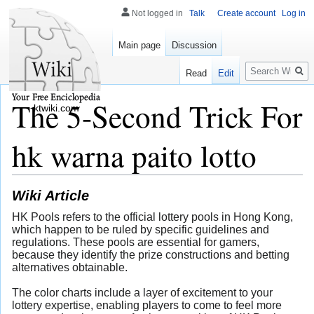
Not logged in
Talk
Create account
Log in
Main page
Discussion
Search
Read
Edit
The 5-Second Trick For
ktwiki.com
hk warna paito lotto
Wiki Article
HK Pools refers to the official lottery pools in Hong Kong,
which happen to be ruled by specific guidelines and
regulations. These pools are essential for gamers,
because they identify the prize constructions and betting
alternatives obtainable.
The color charts include a layer of excitement to your
lottery expertise, enabling players to come to feel more